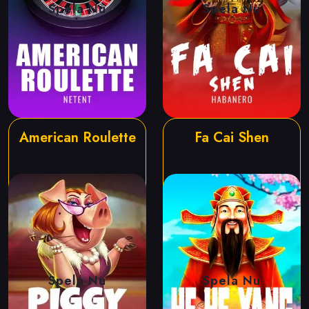
Spela Nu
Spela Nu
American Roulette
Fa Cai Shen
Spela Nu
Spela Nu