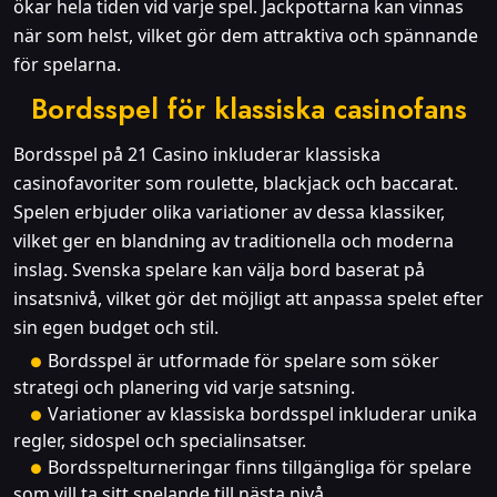
ökar hela tiden vid varje spel. Jackpottarna kan vinnas
när som helst, vilket gör dem attraktiva och spännande
för spelarna.
Bordsspel för klassiska casinofans
Bordsspel på 21 Casino inkluderar klassiska
casinofavoriter som roulette, blackjack och baccarat.
Spelen erbjuder olika variationer av dessa klassiker,
vilket ger en blandning av traditionella och moderna
inslag. Svenska spelare kan välja bord baserat på
insatsnivå, vilket gör det möjligt att anpassa spelet efter
sin egen budget och stil.
Bordsspel är utformade för spelare som söker
strategi och planering vid varje satsning.
Variationer av klassiska bordsspel inkluderar unika
regler, sidospel och specialinsatser.
Bordsspelturneringar finns tillgängliga för spelare
som vill ta sitt spelande till nästa nivå.