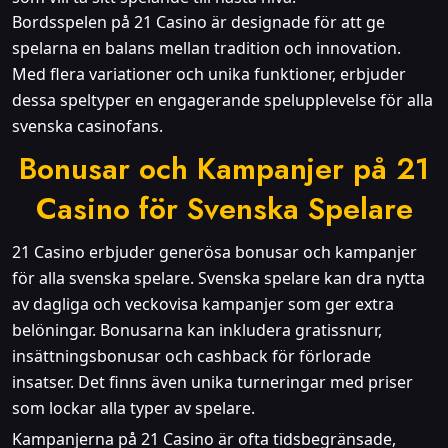
Bordsspelen på 21 Casino är designade för att ge
spelarna en balans mellan tradition och innovation.
Med flera variationer och unika funktioner, erbjuder
dessa speltyper en engagerande spelupplevelse för alla
svenska casinofans.
Bonusar och Kampanjer på 21
Casino för Svenska Spelare
21 Casino erbjuder generösa bonusar och kampanjer
för alla svenska spelare. Svenska spelare kan dra nytta
av dagliga och veckovisa kampanjer som ger extra
belöningar. Bonusarna kan inkludera gratissnurr,
insättningsbonusar och cashback för förlorade
insatser. Det finns även unika turneringar med priser
som lockar alla typer av spelare.
Kampanjerna på 21 Casino är ofta tidsbegränsade,