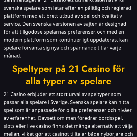
svenska spelare som letar efter en pålitlig och reglerad
plattform med ett brett utbud av spel och kvalitativ
service. Den svenska versionen av sajten är designad
för att tillgodose spelarnas preferenser, och med en
modern plattform som kontinuerligt uppdateras, kan
spelare förvänta sig nya och spännande titlar varje
månad.
Speltyper på 21 Casino för
alla typer av spelare
21 Casino erbjuder ett stort urval av speltyper som
passar alla spelare i Sverige. Svenska spelare kan hitta
spel som är anpassade för olika preferenser och nivåer
av erfarenhet. Oavsett om man föredrar bordsspel,
slots eller live casino finns det många alternativ att välja
mellan, vilket gör att casinot tilltalar både nybörjare och