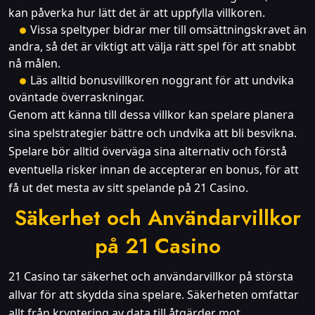
kan påverka hur lätt det är att uppfylla villkoren.
Vissa speltyper bidrar mer till omsättningskravet än
andra, så det är viktigt att välja rätt spel för att snabbt
nå målen.
Läs alltid bonusvillkoren noggrant för att undvika
oväntade överraskningar.
Genom att känna till dessa villkor kan spelare planera
sina spelstrategier bättre och undvika att bli besvikna.
Spelare bör alltid överväga sina alternativ och förstå
eventuella risker innan de accepterar en bonus, för att
få ut det mesta av sitt spelande på 21 Casino.
Säkerhet och Användarvillkor
på 21 Casino
21 Casino tar säkerhet och användarvillkor på största
allvar för att skydda sina spelare. Säkerheten omfattar
allt från kryptering av data till åtgärder mot