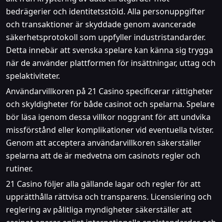
bedrägerier och identitetsstöld. Alla personuppgifter
och transaktioner är skyddade genom avancerade
säkerhetsprotokoll som uppfyller industristandarder.
Detta innebär att svenska spelare kan känna sig trygga
när de använder plattformen för insättningar, uttag och
spelaktiviteter.
Användarvillkoren på 21 Casino specificerar rättigheter
och skyldigheter för både casinot och spelarna. Spelare
bör läsa igenom dessa villkor noggrant för att undvika
missförstånd eller komplikationer vid eventuella tvister.
Genom att acceptera användarvillkoren säkerställer
spelarna att de är medvetna om casinots regler och
rutiner.
21 Casino följer alla gällande lagar och regler för att
upprätthålla rättvisa och transparens. Licensiering och
reglering av pålitliga myndigheter säkerställer att