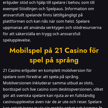
erbjuder stöd och hjälp till spelare i behov, som till
exempel Stödlinjen och Spelpaus. Information om
ansvarsfullt spelande finns lättillgängligt på
plattformen och kan nås när som helst. Spelare
uppmanas att använda verktygen och stödresurserna
för att säkerställa en trygg och ansvarsfull
spelupplevelse.
Mobilspel på 21 Casino för
spel på språng
21 Casino erbjuder en komplett mobilversion för
spelare som föredrar att spela på språng.
Mobilversionen inkluderar samma utbud av slots,
bordsspel och live casino som desktopversionen, vilket
gör att svenska spelare kan njuta av en fullständig
casinoupplevelse även när de är ute och reser. Spelare
kan enkelt logga in via sin mobila enhet och komma åt