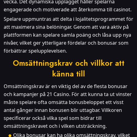
vecka. Det dynamiska upplägget håller spelarna
engagerade och motiverade att återkomma till casinot.
Spelare uppmuntras att delta i lojalitetsprogrammet för
att maximera sina belöningar. Genom att vara aktiv på
plattformen kan spelare samla poäng och låsa upp nya
nivåer, vilket ger ytterligare fördelar och bonusar som
förbättrar spelupplevelsen.
Omsättningskrav och villkor att
känna till
Omsättningskrav är en viktig del av de flesta bonusar
och kampanjer på 21 Casino. För att kunna ta ut vinster
måste spelare ofta omsätta bonusbeloppet ett visst
antal gånger innan bonusen blir uttagbar. Villkoren
specificerar också vilka spel som bidrar till
omsättningskravet och i vilken utsträckning.
Olika bonusar kan ha olika omsättningskrav, vilket