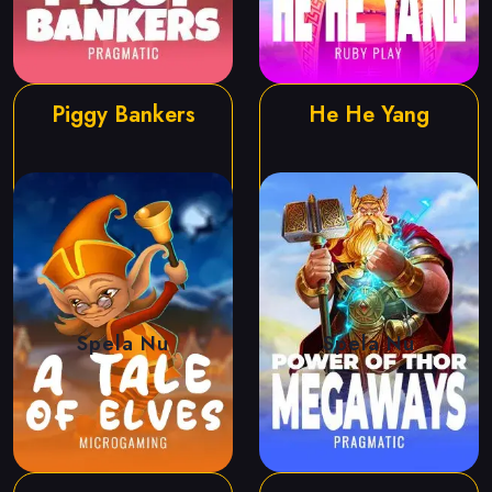
Piggy Bankers
He He Yang
Spela Nu
Spela Nu