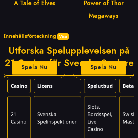
A Tale of Elves
Power of Thor
Megaways
Innehållsförteckning
Visa
Utforska Spelupplevelsen på
21 Casino för Svenska Spelare
Spela Nu
Spela Nu
Casino
Licens
Spelutbud
Betal
Slots,
21
Svenska
Bordsspel,
Swish, 
Casino
Spelinspektionen
Live
Maste
Casino